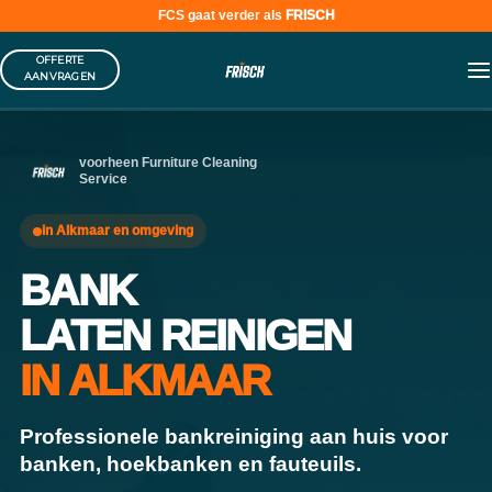
FCS gaat verder als
FRISCH
Skip
OFFERTE
to
AANVRAGEN
content
voorheen Furniture Cleaning
Service
in Alkmaar en omgeving
BANK
LATEN REINIGEN
IN ALKMAAR
Professionele bankreiniging aan huis voor
banken, hoekbanken en fauteuils.