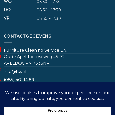
WO.
08:50 – 17:30
DO.
08:30 – 17:30
VR.
08:30 – 17:30
CONTACTGEGEVENS
Furniture Cleaning Service B.V.
Oude Apeldoornseweg 45-72
APELDOORN 7333NR
info@fcs.nl
(085) 401 14 89
www.furniturecleaningservice.nl/
Door gebruik te maken van deze website gaat u
(085) 401 14 89
akkoord met het opslaan van bepaalde gegevens
ter bevordering van de gebruikerservaring en voor
marketingdoeleinden. Meer informatie treft u in het
MEUBELREINIGING
VLOERKLEED REINIGEN