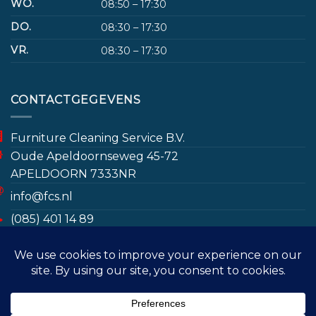
WO.
08:50 – 17:30
DO.
08:30 – 17:30
VR.
08:30 – 17:30
CONTACTGEGEVENS
Furniture Cleaning Service B.V.
Oude Apeldoornseweg 45-72
APELDOORN 7333NR
info@fcs.nl
(085) 401 14 89
www.furniturecleaningservice.nl/
Door gebruik te maken van deze website gaat u
(085) 401 14 89
akkoord met het opslaan van bepaalde gegevens
ter bevordering van de gebruikerservaring en voor
marketingdoeleinden. Meer informatie treft u in het
MEUBELREINIGING
VLOERKLEED REINIGEN