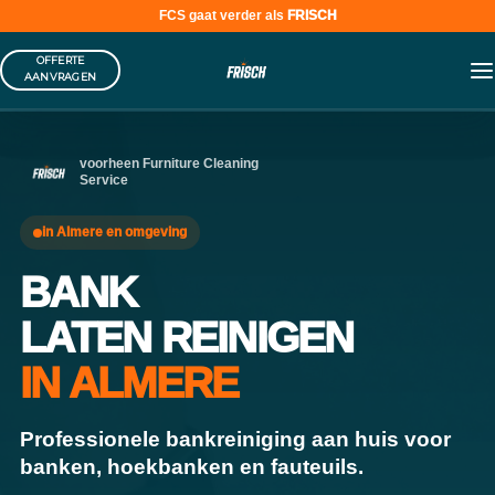
FCS gaat verder als
FRISCH
Skip
OFFERTE
to
AANVRAGEN
content
voorheen Furniture Cleaning
Service
in Almere en omgeving
BANK
LATEN REINIGEN
IN ALMERE
Professionele bankreiniging aan huis voor
banken, hoekbanken en fauteuils.