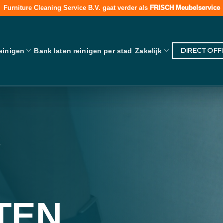
Furniture Cleaning Service B.V. gaat verder als
FRISCH Meubelservice
DIRECT OF
einigen
Bank laten reinigen per stad
Zakelijk
e
TEN