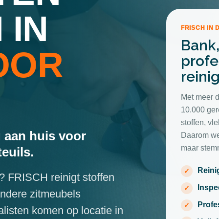
 IN
FRISCH IN 
Bank,
OOR
profe
reini
Met meer d
10.000 ger
stoffen, v
 aan huis voor
Daarom wer
maar stemm
euils.
Reini
ft? FRISCH reinigt stoffen
Inspe
andere zitmeubels
Profe
listen komen op locatie in