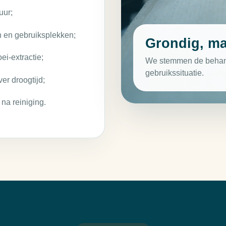
uur;
n en gebruiksplekken;
Grondig, ma
ei-extractie;
We stemmen de behande
gebruikssituatie.
er droogtijd;
na reiniging.