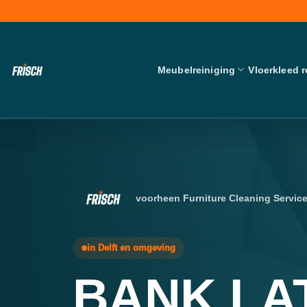
Skip
to
content
Meubelreiniging
Vloerkleed r
voorheen Furniture Cleaning Servic
in Delft en omgeving
BANK LA