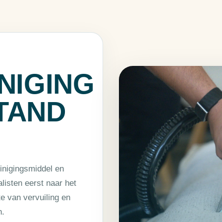
NIGING
TAND
einigingsmiddel en
listen eerst naar het
te van vervuiling en
n.