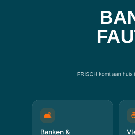
BA
FAU
FRISCH komt aan huis in
🛋️
Banken &
Vl