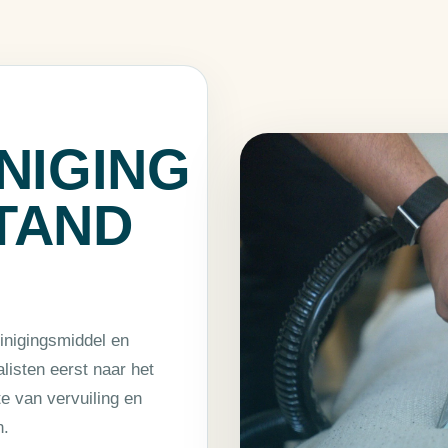
NIGING
TAND
einigingsmiddel en
listen eerst naar het
te van vervuiling en
n.