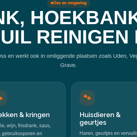
Oss en omgeving
NK, HOEKBANK
UIL REINIGEN 
ss en werkt ook in omliggende plaatsen zoals Uden, Ve
Grave.
☕
🐾
ekken & kringen
Huisdieren &
geurtjes
ie, wijn, frisdrank, saus,
Haren, geurtjes en vervuil
t, gebruikssporen en