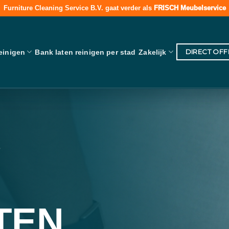
Furniture Cleaning Service B.V. gaat verder als
FRISCH Meubelservice
DIRECT OF
einigen
Bank laten reinigen per stad
Zakelijk
e
TEN