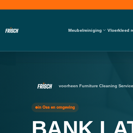
Skip
to
content
Meubelreiniging
Vloerkleed r
voorheen Furniture Cleaning Servic
in Oss en omgeving
BANK LA