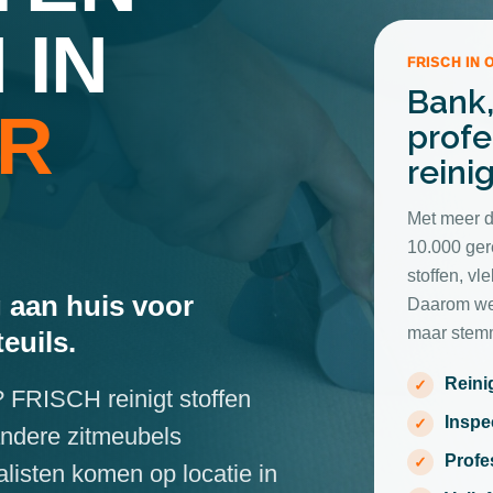
 IN
FRISCH IN 
Bank,
R
profe
reini
Met meer d
10.000 ger
stoffen, v
 aan huis voor
Daarom wer
maar stemm
euils.
Reini
? FRISCH reinigt stoffen
Inspe
andere zitmeubels
Profe
listen komen op locatie in