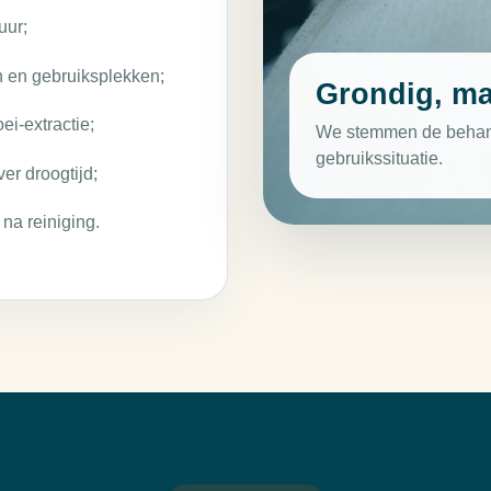
uur;
n en gebruiksplekken;
Grondig, ma
ei-extractie;
We stemmen de behande
gebruikssituatie.
er droogtijd;
na reiniging.