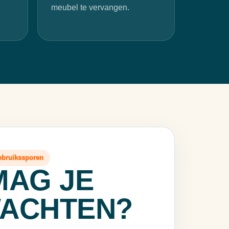
meubel te vervangen.
gebruikssporen
MAG JE
ACHTEN?