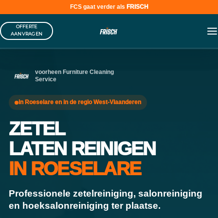
FCS gaat verder als
FRISCH
Skip
OFFERTE
to
AANVRAGEN
content
voorheen Furniture Cleaning
Service
in Roeselare en in de regio West-Vlaanderen
ZETEL
LATEN REINIGEN
IN ROESELARE
Professionele zetelreiniging, salonreiniging
en hoeksalonreiniging ter plaatse.