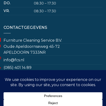
DO.
08:30 – 17:30
VR.
08:30 – 17:30
CONTACTGEGEVENS
Furniture Cleaning Service B.V.
Oude Apeldoornseweg 45-72
APELDOORN 7333NR
info@fcs.nl
(085) 401 14 89
www.furniturecleaningservice.nl/
Door gebruik te maken van deze website gaat u
(085) 401 14 89
akkoord met het opslaan van bepaalde gegevens
ter bevordering van de gebruikerservaring en voor
marketingdoeleinden. Meer informatie treft u in het
MEUBELREINIGING
VLOERKLEED REINIGEN
privacy statement.
BANK LATEN REINIGEN PER STAD
ZAKELIJK