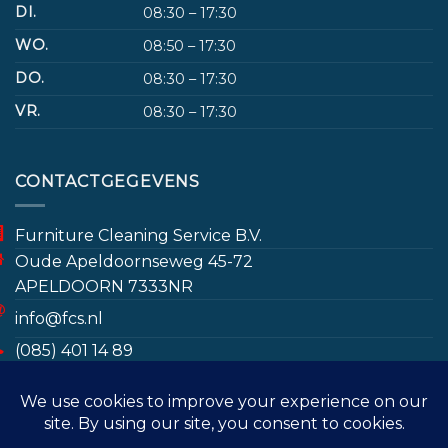
DI.
08:30 – 17:30
WO.
08:50 – 17:30
DO.
08:30 – 17:30
VR.
08:30 – 17:30
CONTACTGEGEVENS
Furniture Cleaning Service B.V.
Oude Apeldoornseweg 45-72
APELDOORN 7333NR
info@fcs.nl
(085) 401 14 89
www.furniturecleaningservice.nl/
Door gebruik te maken van deze website gaat u
(085) 401 14 89
akkoord met het opslaan van bepaalde gegevens
ter bevordering van de gebruikerservaring en voor