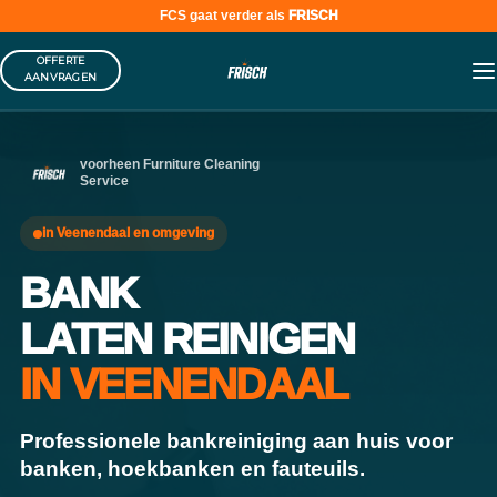
FCS gaat verder als
FRISCH
Skip
OFFERTE
to
AANVRAGEN
content
voorheen Furniture Cleaning
Service
in Veenendaal en omgeving
BANK
LATEN REINIGEN
IN VEENENDAAL
Professionele bankreiniging aan huis voor
banken, hoekbanken en fauteuils.