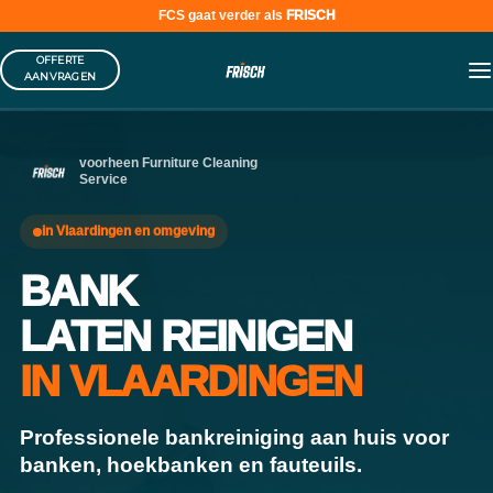
FCS gaat verder als
FRISCH
Skip
OFFERTE
to
AANVRAGEN
content
voorheen Furniture Cleaning
Service
in Vlaardingen en omgeving
BANK
LATEN REINIGEN
IN VLAARDINGEN
Professionele bankreiniging aan huis voor
banken, hoekbanken en fauteuils.