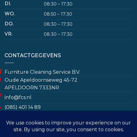
DI.
08:30 – 17:30
WO.
08:50 – 17:30
DO.
08:30 – 17:30
VR.
08:30 – 17:30
CONTACTGEGEVENS
Furniture Cleaning Service B.V.
Oude Apeldoornseweg 45-72
APELDOORN 7333NR
info@fcs.nl
(085) 401 14 89
www.furniturecleaningservice.nl/
Door gebruik te maken van deze website gaat u
(085) 401 14 89
akkoord met het opslaan van bepaalde gegevens
ter bevordering van de gebruikerservaring en voor