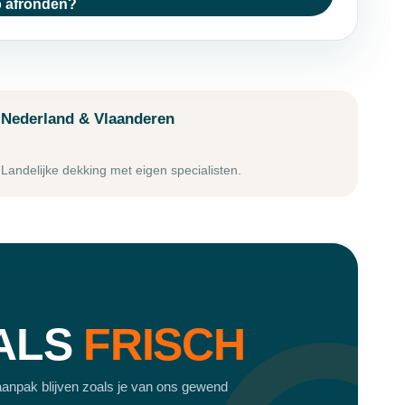
p afronden?
Nederland & Vlaanderen
Landelijke dekking met eigen specialisten.
 ALS
FRISCH
aanpak blijven zoals je van ons gewend