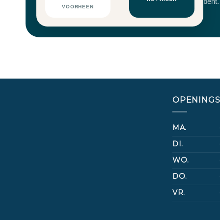
bent.
VOORHEEN
OPENINGS
MA.
DI.
WO.
DO.
VR.