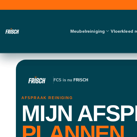
Skip
to
content
Meubelreiniging
Vloerkleed r
FCS is nu
FRISCH
AFSPRAAK REINIGING
MIJN AFS
PLANNEN