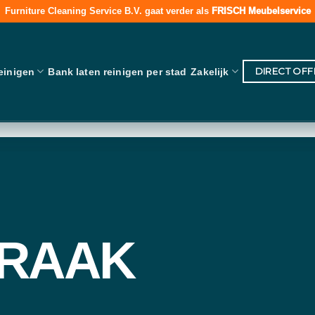
Furniture Cleaning Service B.V. gaat verder als
FRISCH Meubelservice
DIRECT OF
einigen
Bank laten reinigen per stad
Zakelijk
PRAAK