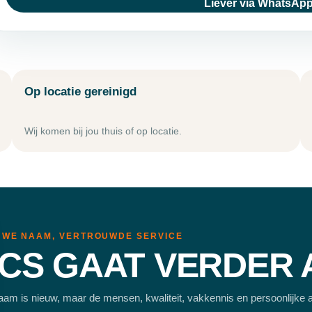
Liever via WhatsAp
Op locatie gereinigd
Wij komen bij jou thuis of op locatie.
UWE NAAM, VERTROUWDE SERVICE
CS GAAT VERDER
am is nieuw, maar de mensen, kwaliteit, vakkennis en persoonlijke 