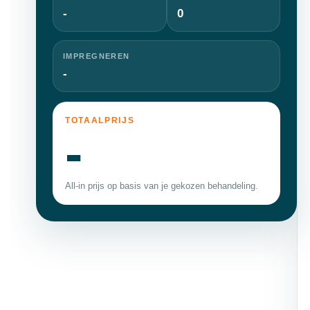
-
0
IMPREGNEREN
-
TOTAALPRIJS
-
All-in prijs op basis van je gekozen behandeling.