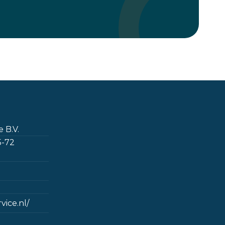
 B.V.
5-72
ice.nl/