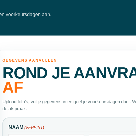
’s en voorkeursdagen aan.
GEGEVENS AANVULLEN
G
ROND JE AANVR
AF
Upload foto’s, vul je gegevens in en geef je voorkeursdagen door. W
de afspraak.
NAAM
(VEREIST)