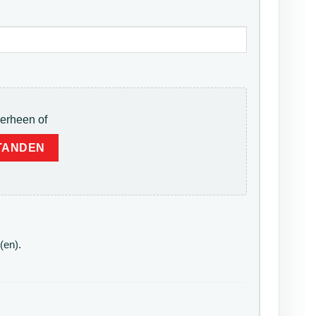
erheen of
TANDEN
(en).