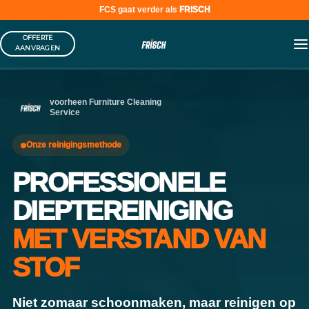
FCS gaat verder als
FRISCH
Skip
OFFERTE
to
AANVRAGEN
content
voorheen Furniture Cleaning
Service
Onze reinigingsmethode
PROFESSIONELE
DIEPTEREINIGING
MET VERSTAND VAN
STOF
Niet zomaar schoonmaken, maar reinigen op